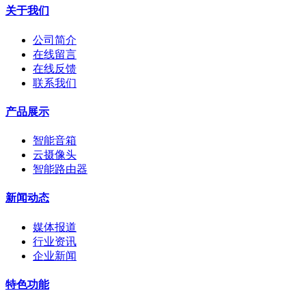
关于我们
公司简介
在线留言
在线反馈
联系我们
产品展示
智能音箱
云摄像头
智能路由器
新闻动态
媒体报道
行业资讯
企业新闻
特色功能