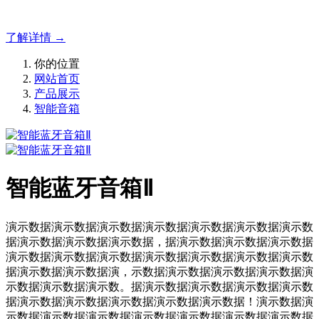
官网解决方案！
了解详情 →
你的位置
网站首页
产品展示
智能音箱
智能蓝牙音箱Ⅱ
演示数据演示数据演示数据演示数据演示数据演示数据演示数
据演示数据演示数据演示数据，据演示数据演示数据演示数据
演示数据演示数据演示数据演示数据演示数据演示数据演示数
据演示数据演示数据演，示数据演示数据演示数据演示数据演
示数据演示数据演示数。据演示数据演示数据演示数据演示数
据演示数据演示数据演示数据演示数据演示数据！演示数据演
示数据演示数据演示数据演示数据演示数据演示数据演示数据