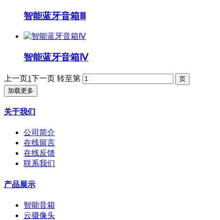
智能蓝牙音箱Ⅲ
智能蓝牙音箱Ⅳ
上一页
1
下一页
转至第
加载更多
关于我们
公司简介
在线留言
在线反馈
联系我们
产品展示
智能音箱
云摄像头