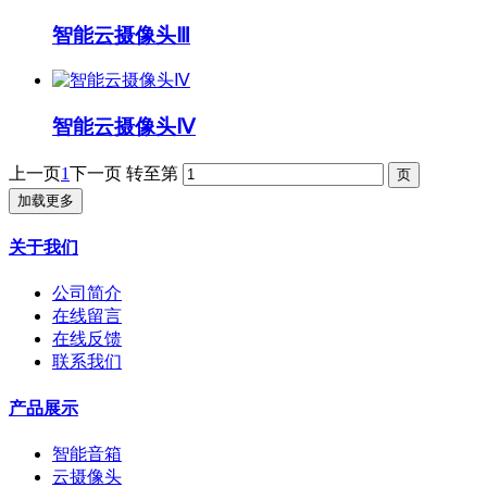
智能云摄像头Ⅲ
智能云摄像头Ⅳ
上一页
1
下一页
转至第
加载更多
关于我们
公司简介
在线留言
在线反馈
联系我们
产品展示
智能音箱
云摄像头