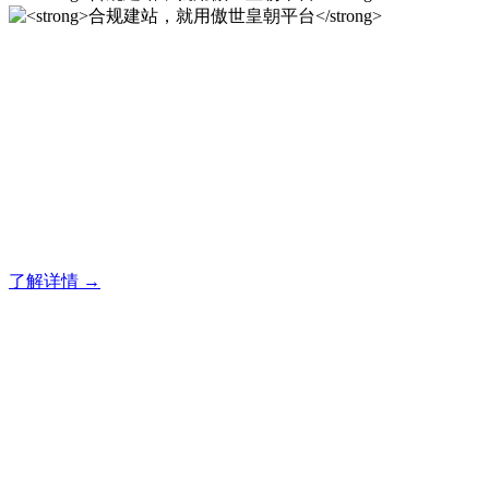
合规建站，就用傲世皇朝平
台
傲世皇朝企业建站系统的研发，为你提供合规、安全、专业的
官网解决方案！
了解详情 →
合规建站，就用傲世皇朝平
台
傲世皇朝企业建站系统的研发，为你提供合规、安全、专业的