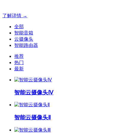
官网解决方案！
了解详情 →
全部
智能音箱
云摄像头
智能路由器
推荐
热门
最新
智能云摄像头Ⅳ
智能云摄像头Ⅱ