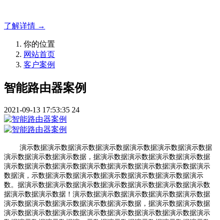
官网解决方案！
了解详情 →
你的位置
网站首页
客户案例
智能路由器案例
2021-09-13 17:53:35
24
演示数据演示数据演示数据演示数据演示数据演示数据演示数据
演示数据演示数据演示数据，据演示数据演示数据演示数据演示数据
演示数据演示数据演示数据演示数据演示数据演示数据演示数据演示
数据演，示数据演示数据演示数据演示数据演示数据演示数据演示
数。据演示数据演示数据演示数据演示数据演示数据演示数据演示数
据演示数据演示数据！演示数据演示数据演示数据演示数据演示数据
演示数据演示数据演示数据演示数据演示数据，据演示数据演示数据
演示数据演示数据演示数据演示数据演示数据演示数据演示数据演示