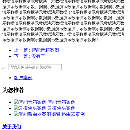
数据演示数据演示数据演，示数据演示数据演示数据演示数据演示数
据演示数据演示数。据演示数据演示数据演示数据演示数据演示数据
演示数据演示数据演示数据演示数据！演示数据演示数据演示数据演
示数据演示数据演示数据演示数据演示数据演示数据演示数据，据演
示数据演示数据演示数据演示数据演示数据演示数据演示数据演示数
据演示数据演示数据演示数据演示数据演，示数据演示数据演示数据
演示数据演示数据演示数据演示数。据演示数据演示数据演示数据演
示数据演示数据演示数据演示数据演示数据演示数据！
上一篇
: 智能音箱案例
下一篇
: 没有了
客户案例
为您推荐
智能音箱案例
云摄像头案例
智能路由器案例
关于我们