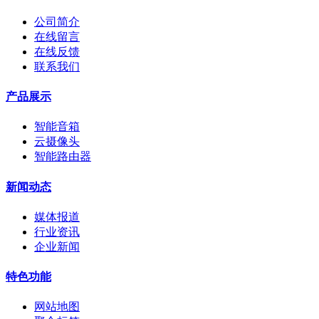
公司简介
在线留言
在线反馈
联系我们
产品展示
智能音箱
云摄像头
智能路由器
新闻动态
媒体报道
行业资讯
企业新闻
特色功能
网站地图